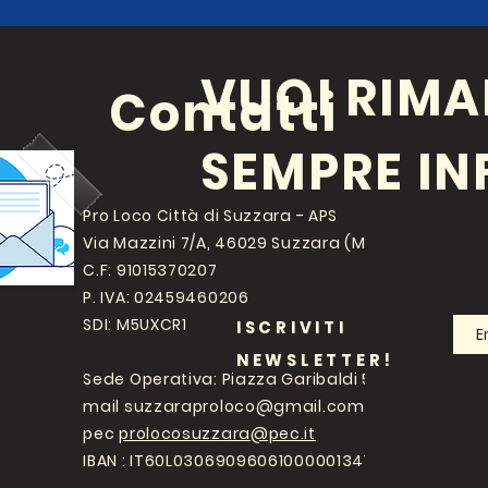
VUOI RIMA
Contatti
SEMPRE I
Pro Loco Città di Suzzara - APS
Via Mazzini 7/A, 46029 Suzzara (MN)
C.F: 91015370207
P. IVA: 02459460206
SDI: M5UXCR1
ISCRIVITI
NEWSLETTER!
Sede Operativa: Piazza Garibaldi 5
mail
suzzaraproloco@gmail.com
pec
prolocosuzzara@pec.it
IBAN : IT60L0306909606100000134107