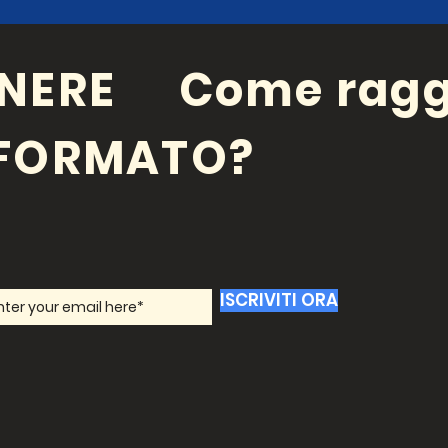
NERE
Come ragg
NFORMATO?
ISCRIVITI ORA