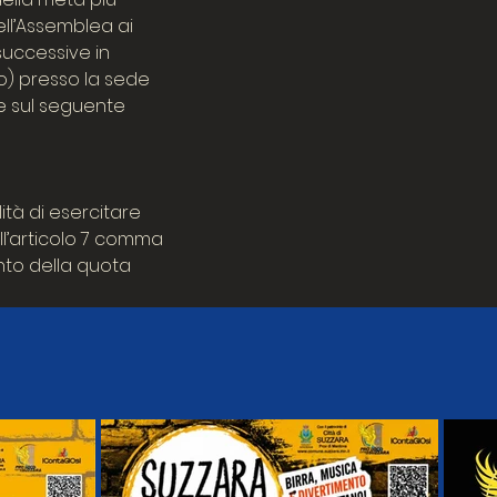
ell’Assemblea ai
 successive in
to) presso la sede
re sul seguente
ità di esercitare
ll’articolo 7 comma
ento della quota