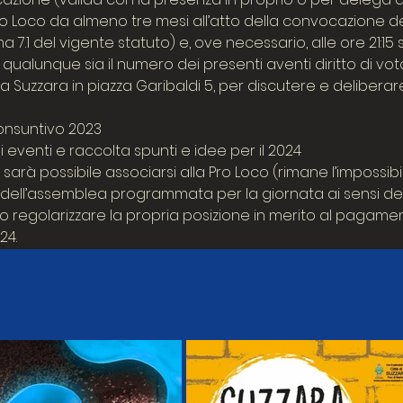
a Pro Loco da almeno tre mesi all’atto della convocazione d
a 7.1 del vigente statuto) e, ove necessario, alle ore 21:15
ualunque sia il numero dei presenti aventi diritto di vo
a Suzzara in piazza Garibaldi 5, per discutere e delibera
onsuntivo 2023
 eventi e raccolta spunti e idee per il 2024
arà possibile associarsi alla Pro Loco (rimane l’impossibil
rso dell’assemblea programmata per la giornata ai sensi de
e/o regolarizzare la propria posizione in merito al pagam
24.