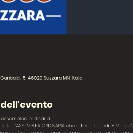
aribaldi, 5, 46029 Suzzara MN, Italia
ell'evento
assemblea ordinaria
itati all’ASSEMBLEA ORDINARIA che si terrà Lunedì 18 Marzo 
ocazione (valida con la presenza in proprio o per delega 