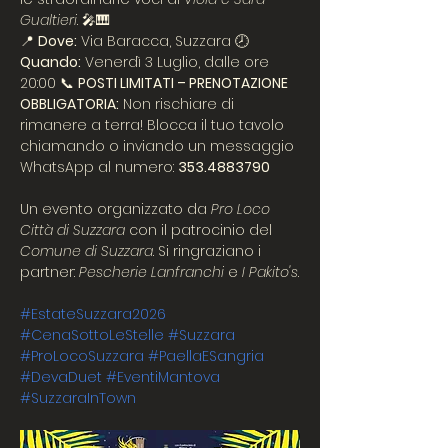
Gualtieri
. 🎤🎹
📍 
Dove:
 Via Baracca, Suzzara 🕗 
Quando:
 Venerdì 3 Luglio, dalle ore 
20:00 📞 
POSTI LIMITATI – PRENOTAZIONE 
OBBLIGATORIA:
 Non rischiare di 
rimanere a terra! Blocca il tuo tavolo 
chiamando o inviando un messaggio 
WhatsApp al numero: 
353.4883790
Un evento organizzato da 
Pro Loco 
Città di Suzzara
 con il patrocinio del 
Comune di Suzzara
. Si ringraziano i 
partner: 
Pescherie Lanfranchi
 e 
I Pakito's
.
#EstateSuzzara2026
#CenaSottoLeStelle
#Suzzara
#ProLocoSuzzara
#PaellaESangria
#DevaDuet
#EventiMantova
#SuzzaraInTown