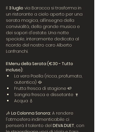
Il 
3 luglio
 via Baracca si trasforma in 
un ristorante a cielo aperto per una 
serata magica, all’insegna della 
convivialità, della grande musica e 
dei sapori d'estate. Una notte 
speciale, interamente dedicata al 
ricordo del nostro caro Alberto 
Lanfranchi.
Il Menu della Serata (€30 - Tutto 
incluso):
La vera Paella (ricca, profumata, 
autentica) 🥘
Frutta fresca di stagione 🍉
Sangria fresca e dissetante 🍷
Acqua 💧
🎶 
La Colonna Sonora:
 A rendere 
l'atmosfera indimenticabile ci 
penserà il talento del 
DEVA DUET
, con 
le straordinarie voci di 
Viola e Sara 