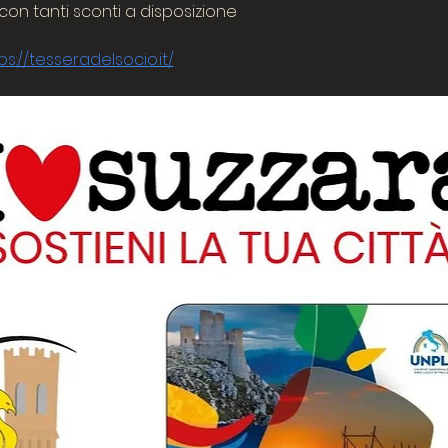
con tanti sconti a disposizione
ps://tesseradelsocio.it/