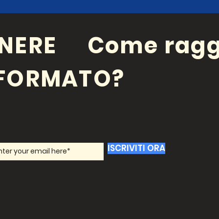
NERE
Come ragg
NFORMATO?
ISCRIVITI ORA