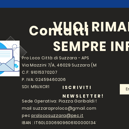
VUOI RIMA
Contatti
SEMPRE I
Pro Loco Città di Suzzara - APS
Via Mazzini 7/A, 46029 Suzzara (MN)
C.F: 91015370207
P. IVA: 02459460206
SDI: M5UXCR1
ISCRIVITI
NEWSLETTER!
Sede Operativa: Piazza Garibaldi 5
mail
suzzaraproloco@gmail.com
pec
prolocosuzzara@pec.it
IBAN : IT60L0306909606100000134107