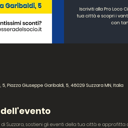
Iscriviti alla Pro Loco 
tua città e scopri i van
con tan
 5, Piazza Giuseppe Garibaldi, 5, 46029 Suzzara MN, Italia
ell'evento
tà di Suzzara, sostieni gli eventi della tua città e approfitt