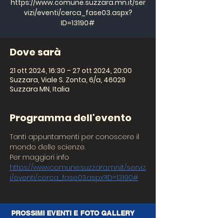
https://www.comune.suzzara.mn.it/ser
vizi/eventi/cerca_fase03.aspx?
ID=13190#
Dove sarà
21 ott 2024, 16:30 – 27 ott 2024, 20:00
Suzzara, Viale S. Zonta, 6/a, 46029
Suzzara MN, Italia
Programma dell'evento
Tanti appuntamenti per conoscere il 
mondo delle scienze.
Per maggiori info 
https://www.comune.suzzara.mn.it/serviz
i/eventi/cerca_fase03.aspx?ID=13190#
PROSSIMI EVENTI E FOTO GALLERY