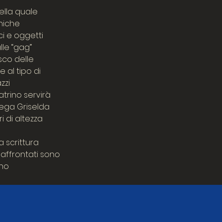
ella quale
cniche
ci e oggetti
lle “gag”
sco delle
 al tipo di
zzi
atrino servirà
rega Griselda
 di altezza
 scrittura
affrontati sono
ono