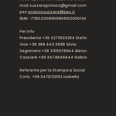
mail
suzzaraproloco@gmail.com
pec
prolocosuzzara@pec.it
IBAN : IT60L0306909606100000134107
Per info
Presidente +39 3273533254 Stefano
Vice +39 388 443 3996 Silvia
Segretario +39 3315078944 Alessandro
Cassiere +39 3474846444 Gabriele
Pppe
Referente per la Stampa e Social
Cons. +39 3470132192 Isabella