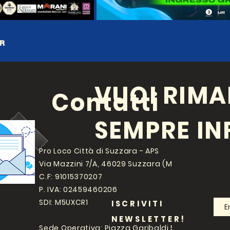
ER
VUOI RIMA
Contatti
SEMPRE I
Pro Loco Città di Suzzara - APS
Via Mazzini 7/A, 46029 Suzzara (MN)
C.F: 91015370207
P. IVA: 02459460206
SDI: M5UXCR1
ISCRIVITI
NEWSLETTER!
Sede Operativa: Piazza Garibaldi 5