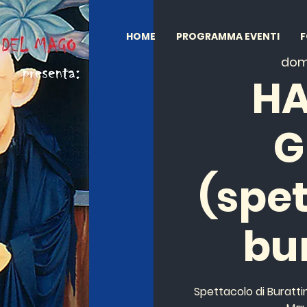
HOME
PROGRAMMA EVENTI
dom
HA
G
(spet
bur
Spettacolo di Burattin