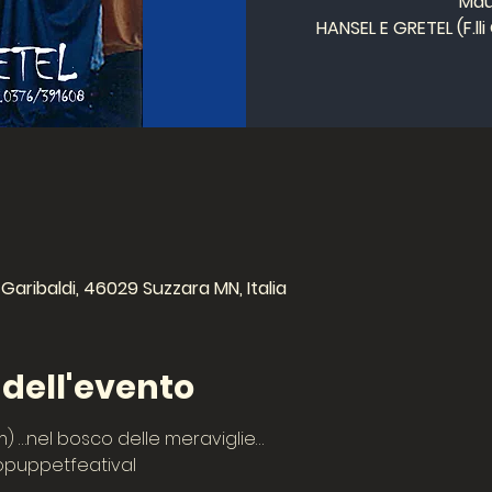
Mau
HANSEL E GRETEL (F.ll
Garibaldi, 46029 Suzzara MN, Italia
ell'evento
mm) …nel bosco delle meraviglie…
ropuppetfeatival