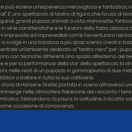
lte può essere un’esperienza meravigliosa e fantastica, n
ali”. E’ uno spettacolo di teatro di figura che fa uso di te
 quindi, grandi pupazzi animati a vista, marionette, fantoc
 in sé le caratteristiche e le funzioni della fiaba classica a
i impreviste ed imprevedibili com’è l’avventurarsi nel bo
 si svolge in una baracca a più spazi scenici creati in base
centrale un’ambiente dedicato al “teatro nero” per i pupa
no con tecniche differenti. Uno spazio all’esterno del te
re e per la performance della star dello spettacolo: la st
oni, nelle vesti di un pupazzo in gommapiuma di due metri
blico a ballare in tutta la sua cattiveria.
storia di Hansel e Gretel, portata in scena attraverso una
 immerge nelle atmosfere fiabesche del racconto. I temi 
simbolico, l’abbandono, la paura, la solitudine, il riscatto s
 come occasione di conoscenza.