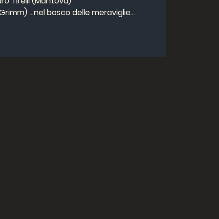
ro Tirelli (Mantova)
i Grimm) …nel bosco delle meraviglie…