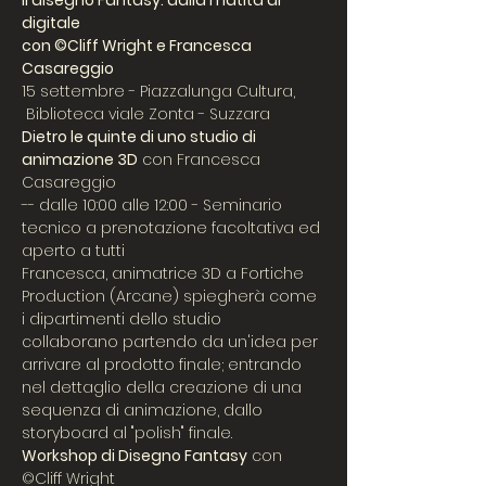
Il disegno Fantasy: dalla matita al 
digitale
con ©Cliff Wright e Francesca 
Casareggio
15 settembre - Piazzalunga Cultura, 
 Biblioteca viale Zonta - Suzzara
Dietro le quinte di uno studio di 
animazione 3D
 con Francesca 
Casareggio
-- dalle 10:00 alle 12:00 - Seminario 
tecnico a prenotazione facoltativa ed 
aperto a tutti
Francesca, animatrice 3D a Fortiche 
Production (Arcane) spiegherà come 
i dipartimenti dello studio 
collaborano partendo da un'idea per 
arrivare al prodotto finale; entrando 
nel dettaglio della creazione di una 
sequenza di animazione, dallo 
storyboard al "polish" finale.
Workshop di Disegno Fantasy
 con 
©Cliff Wright