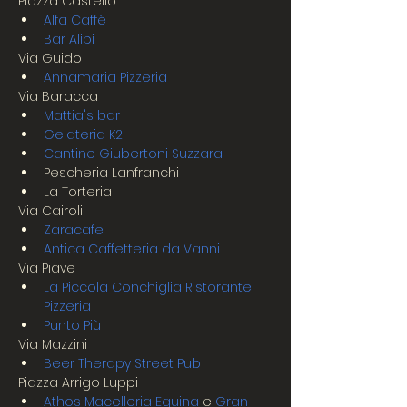
Piazza Castello
Alfa Caffè
Bar Alibi
Via Guido
Annamaria Pizzeria
Via Baracca
Mattia's bar
Gelateria K2
Cantine Giubertoni Suzzara
Pescheria Lanfranchi
La Torteria
Via Cairoli
Zaracafe
Antica Caffetteria da Vanni
Via Piave
La Piccola Conchiglia Ristorante 
Pizzeria
Punto Più
Via Mazzini
Beer Therapy Street Pub
Piazza Arrigo Luppi
Athos Macelleria Equina
 e 
Gran 