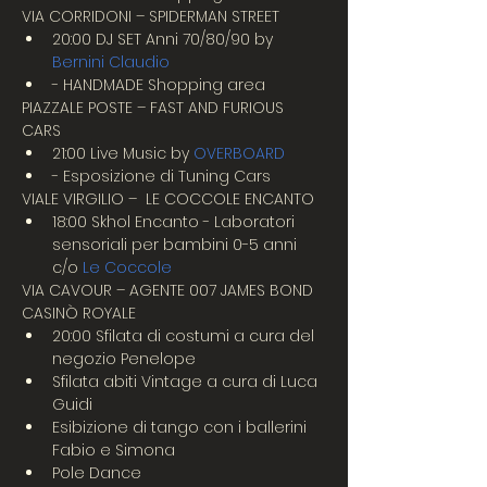
VIA CORRIDONI – SPIDERMAN STREET
20:00 DJ SET Anni 70/80/90 by 
Bernini Claudio
- HANDMADE Shopping area
PIAZZALE POSTE – FAST AND FURIOUS 
CARS
21:00 Live Music by 
OVERBOARD
- Esposizione di Tuning Cars
VIALE VIRGILIO –  LE COCCOLE ENCANTO
18:00 Skhol Encanto - Laboratori 
sensoriali per bambini 0-5 anni 
c/o 
Le Coccole
VIA CAVOUR – AGENTE 007 JAMES BOND 
CASINÒ ROYALE
20:00 Sfilata di costumi a cura del 
negozio Penelope
Sfilata abiti Vintage a cura di Luca 
Guidi
Esibizione di tango con i ballerini 
Fabio e Simona
Pole Dance