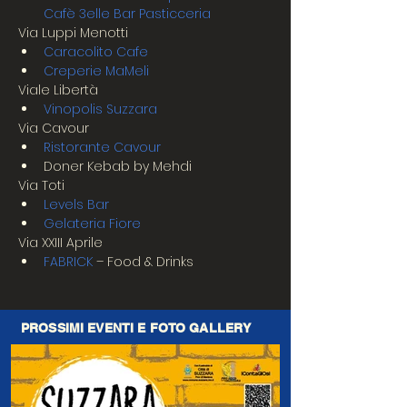
Cafè 3elle Bar Pasticceria
Via Luppi Menotti
Caracolito Cafe
Creperie MaMeli
Viale Libertà
Vinopolis Suzzara
Via Cavour
Ristorante Cavour
Doner Kebab by Mehdi
Via Toti
Levels Bar
Gelateria Fiore
Via XXIII Aprile
FABRICK
 – Food & Drinks
PROSSIMI EVENTI E FOTO GALLERY