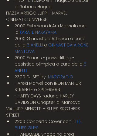
- NOTTE TEMPO e il magico Sidecar 
di Rubeus Hagrid
PIAZZA ARRIGO LUPPI – MARVEL 
CINEMATIC UNIVERSE
20:00 Esibizioni di Arti Marziali con 
la 
KARATE NAKAYAMA
20:00 Ginnastica Artistica a cura 
della
 5 ANELLI
 e 
GINNASTICA AIRONE 
MANTOVA
20:00 Fitness - powerlifting - 
pesistica olimpica a cura della
 5 
ANELLI
23:00 DJ SET by  
MIKRORADIO
- Area Marvel con IRON MAN, DR 
STRANGE e SPIDERMAN
- HAPPY DAYS: raduno HARLEY 
DAVIDSON Chapter di Mantova
VIA LUPPI MENOTTI – BLUES BROTHERS 
STREET
22:00 Concerto Cover con i 
THE 
BLUES GUYS
- HANDMADE Shopping area