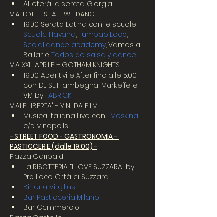
Allieterà la serata Giorgia
VIA TOTI – SHALL WE DANCE
19:00 Serata Latina con le scuole 
Scuola Havana
, 
Tumbao Loco
, 
Social dance academy
, Vamos a 
Bailar e 
Todos de salsa y dance
VIA XXIII APRILE – GOTHAM KNIGHTS
19:00 Aperitivi e After fino alle 5:00 
con DJ SET Iambegna, Mark.effe e 
VM by 
FABRICK
VIALE LIBERTA' - VINI DA FILM
Musica Italiana Live con i 
Meskina
c/o Vinopolis
- STREET FOOD - GASTRONOMIA - 
PASTICCERIE (dalle 19:00) -
Piazza Garibaldi
La RISOTTERIA “I LOVE SUZZARA” by 
Pro Loco Città di Suzzara
Birreria Virgilius
Bar Pasticceria Milano
Bar Commercio