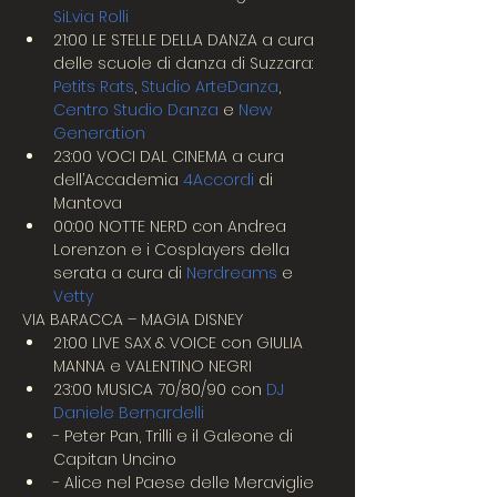
SiLvia Rolli
21:00 LE STELLE DELLA DANZA a cura 
delle scuole di danza di Suzzara: 
Petits Rats
, 
Studio ArteDanza
, 
Centro Studio Danza
 e 
New 
Generation
23:00 VOCI DAL CINEMA a cura 
dell’Accademia 
4Accordi
 di 
Mantova
00:00 NOTTE NERD con Andrea 
Lorenzon e i Cosplayers della 
serata a cura di 
Nerdreams
 e 
Vetty
VIA BARACCA – MAGIA DISNEY
21:00 LIVE SAX & VOICE con GIULIA 
MANNA e VALENTINO NEGRI
23:00 MUSICA 70/80/90 con 
DJ 
Daniele Bernardelli
- Peter Pan, Trilli e il Galeone di 
Capitan Uncino 
- Alice nel Paese delle Meraviglie 