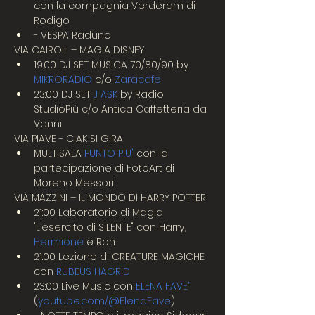
con la compagnia Verderam di 
Rodigo
- VESPA Raduno
VIA CAIROLI – MAGIA DISNEY
19:00 DJ SET MUSICA 70/80/90 by 
MIKRORADIO
 c/o 
Zaracafe
23:00 DJ SET 
J ASK
 by Radio 
StudioPiù c/o Antica Caffetteria da 
Vanni
VIA PIAVE - CIAK SI GIRA
MULTISALA 
PUNTO PIU'
 con la 
partecipazione di FotoArt di 
Moreno Messori
VIA MAZZINI – IL MONDO DI HARRY POTTER 
21:00 Laboratorio di Magia 
"L’esercito di SILENTE" con Harry, 
Hermione
 e Ron
21:00 Lezione di CREATURE MAGICHE 
con 
RUBEUS HAGRID
23:00 Live Music con 
ELENA FAVE’
(
youtube.com/@ElenaFave
)