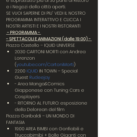
e soprattutto più di 30 punti di Ristoro 
e i Negozi della città aperti.
SE VUOI SAPERNE DI PIU' VEDI IL NOSTRO 
PROGRAMMA INTERATTIVO E CLICCA I 
NOSTRI ARTISTI E I NOSTRI RISTORANTI
 - PROGRAMMA - 
- SPETTACOLI E ANIMAZIONI (dalle 19:00) - 
Piazza Castello – IQUID UNIVERSE
20:30 CARTONI MORTI con Andrea 
Lorenzon 
(
youtube.com/CartoniMorti
)
22:00 
IQUID
 IN TOWN – Special 
Guest 
Rudeejay
- Area Manga&Comics 
Giapponese con Tuning Cars e 
Cosplayers
- RITORNO AL FUTURO: esposizione 
della Delorean del film
Piazza Garibaldi – UN MONDO DI 
FANTASIA
19:00 AREA BIMBI con Gonfiabili e 
Truccabimibi + Bolle Giganti con 