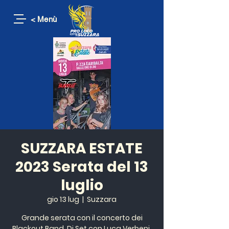
< Menù
SUZZARA ESTATE
2023 Serata del 13
luglio
gio 13 lug
  |  
Suzzara
Grande serata con il concerto dei
Blackout Band, Dj Set con Luca Verbeni,